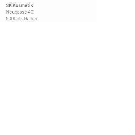
SK Kosmetik
Neugasse 40
9000 St. Gallen
Eingang: Oberer Graben bei VISILAB
Parkhaus: Manor, Einstein, Oberergraben
Öffnungszeiten
Mo. - Fr. 9 - 19 Uhr
Sa. 9 - 15 Uhr
Krankenkassen anerkannt
KONTAKT
Tel. +41 76 519 65 87
WhatsApp
SK.Kosmetik16@gmail.com