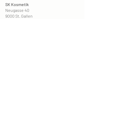
SK Kosmetik
Neugasse 40
9000 St. Gallen
Eingang: Oberer Graben bei VISILAB
Parkhaus: Manor, Einstein, Oberergraben
Öffnungszeiten
Mo. - Fr. 9 - 19 Uhr
Sa. 9 - 15 Uhr
Krankenkassen anerkannt
KONTAKT
Tel. +41 76 519 65 87
WhatsApp
SK.Kosmetik16@gmail.com