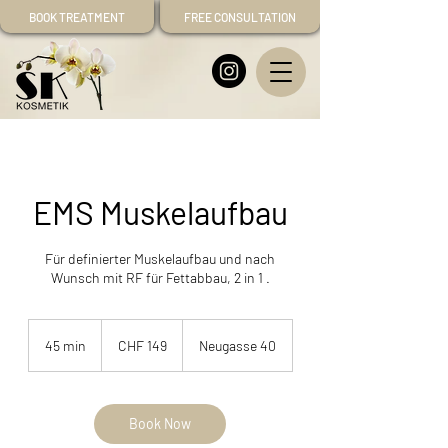
BOOK TREATMENT
FREE CONSULTATION
EMS Muskelaufbau
Für definierter Muskelaufbau und nach
Wunsch mit RF für Fettabbau, 2 in 1 .
149
Swiss
45 min
4
CHF 149
Neugasse 40
francs
5
m
i
n
Book Now