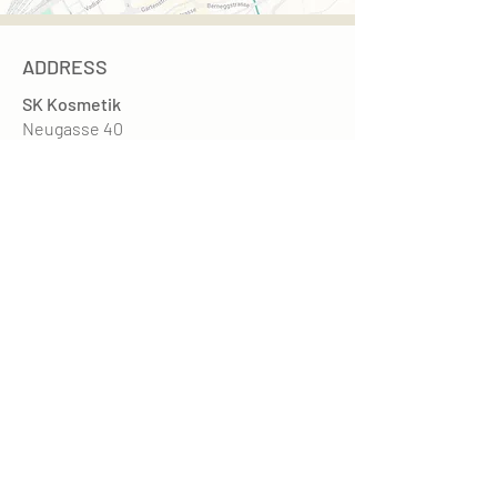
ADDRESS
SK Kosmetik
Neugasse 40
9000 St. Gallen
Entrance: Upper Graben at VISILAB
Parking garage: Manor, Einstein, Oberergraben
Opening hours
Mon. - Fri. 9 am - 7 pm
Sat. 9am - 3pm
recognized by health insurance companies
CONTACT
Phone +41 76 519 65 87