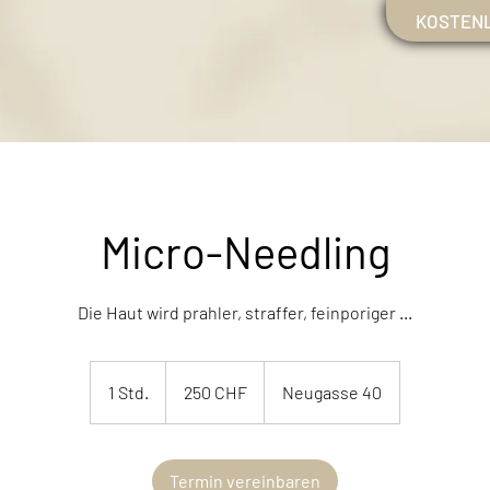
KOSTEN
Micro-Needling
Die Haut wird prahler, straffer, feinporiger ...
250
Schweizer
1 Std.
1
250 CHF
Neugasse 40
Franken
S
t
d
Termin vereinbaren