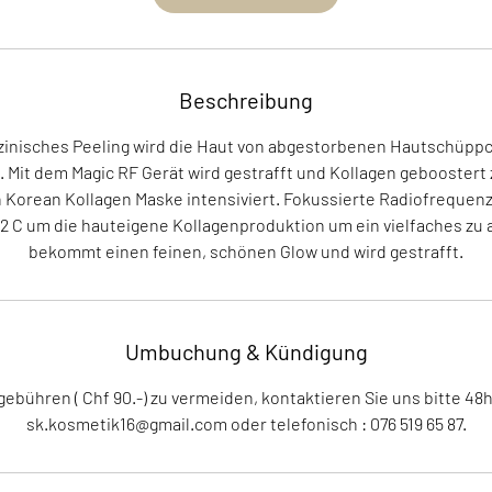
2
0
M
i
Beschreibung
n
.
zinisches Peeling wird die Haut von abgestorbenen Hautschüppc
 Mit dem Magic RF Gerät wird gestrafft und Kollagen geboostert 
Korean Kollagen Maske intensiviert. Fokussierte Radiofrequen
42 C um die hauteigene Kollagenproduktion um ein vielfaches zu a
bekommt einen feinen, schönen Glow und wird gestrafft.
Umbuchung & Kündigung
bühren ( Chf 90.-) zu vermeiden, kontaktieren Sie uns bitte 48h