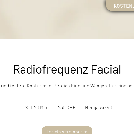
KOSTEN
Radiofrequenz Facial
e und festere Konturen im Bereich Kinn und Wangen. Für eine sch
230
Schweizer
1 Std. 20 Min.
1
230 CHF
Neugasse 40
Franken
S
t
d
Termin vereinbaren