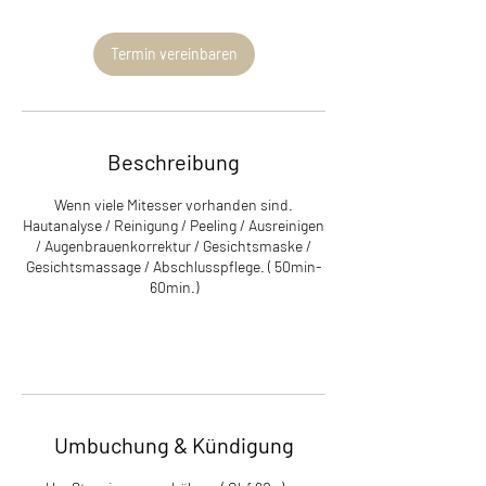
5
M
Termin vereinbaren
i
n
.
Beschreibung
Wenn viele Mitesser vorhanden sind.
Hautanalyse / Reinigung / Peeling / Ausreinigen
/ Augenbrauenkorrektur / Gesichtsmaske /
Gesichtsmassage / Abschlusspflege. ( 50min-
60min.)
Umbuchung & Kündigung