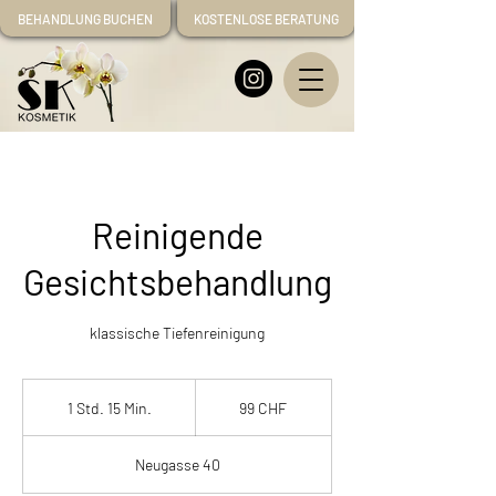
BEHANDLUNG BUCHEN
KOSTENLOSE BERATUNG
Reinigende
Gesichtsbehandlung
klassische Tiefenreinigung
99
Schweizer
1 Std. 15 Min.
1
99 CHF
Franken
S
t
Neugasse 40
d
1