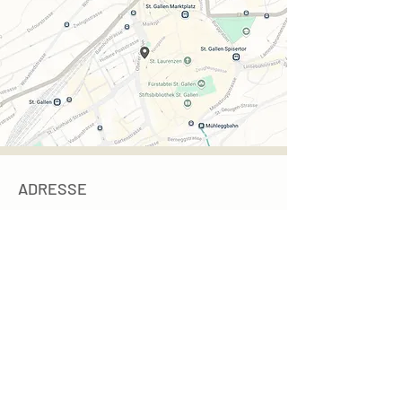
ADRESSE
SK Kosmetik
Neugasse 40
9000 St. Gallen
Eingang: Oberer Graben bei VISILAB
Parkhaus: Manor, Einstein, Oberergraben
Öffnungszeiten
Mo. - Fr. 9 - 19 Uhr
Sa. 9 - 15 Uhr
Krankenkassen anerkannt