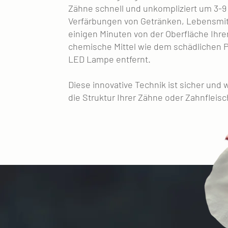
Zähne schnell und unkompliziert um 3-9
Verfärbungen von Getränken, Lebensmit
einigen Minuten von der Oberfläche Ihr
chemische Mittel wie dem schädlichen P
LED Lampe entfernt.
Diese innovative Technik ist sicher und 
die Struktur Ihrer Zähne oder Zahnfleis