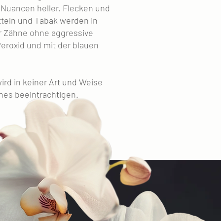
 Nuancen heller. Flecken und
teln und Tabak werden in
er Zähne ohne aggressive
eroxid und mit der blauen
wird in keiner Art und Weise
ches beeinträchtigen.