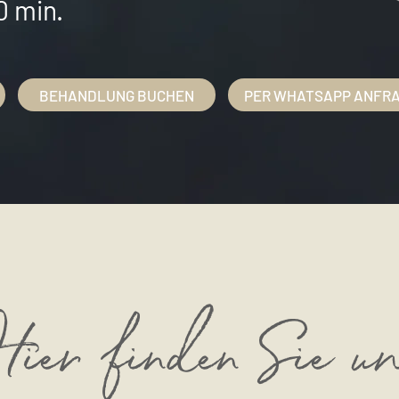
0 min.
BEHANDLUNG BUCHEN
PER WHATSAPP ANFR
ier finden Sie u